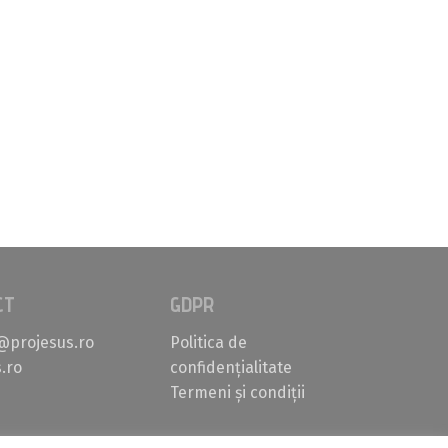
CT
GDPR
@projesus.ro
Politica de
.ro
confidențialitate
Termeni și condiții