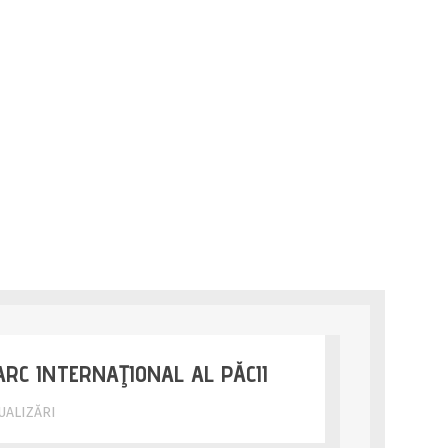
UR LIFE
ARC INTERNAŢIONAL AL PĂCII
UALIZĂRI