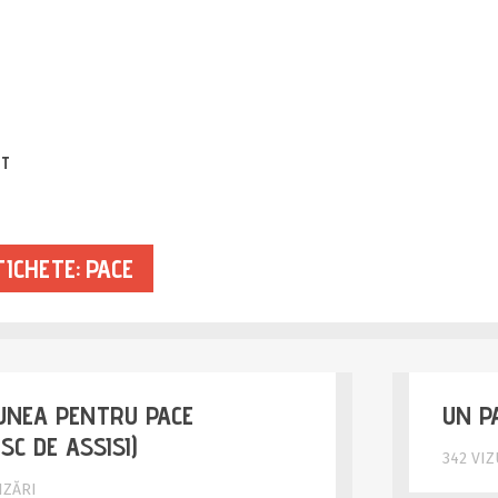
EVATE YO
CT
ICHETE: PACE
UNEA PENTRU PACE
UN P
SC DE ASSISI)
342 VIZ
IZĂRI