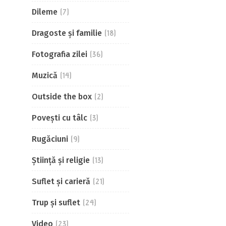
Dileme
(7)
Dragoste și familie
(18)
Fotografia zilei
(36)
Muzică
(14)
Outside the box
(2)
Povești cu tâlc
(3)
Rugăciuni
(9)
Știință și religie
(13)
Suflet și carieră
(21)
Trup și suflet
(24)
Video
(23)