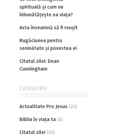
spirituală și cum ne
înbunătățește ea viața?
Asta înseamnă să fi reușit
Rugăciunea pentru
seninătate și povestea ei
Citatul zilei: Dean
Cunningham
CATEGORII
Actualitate Pro Jesus
(25)
Biblia în viaţa ta
(6)
Citatul zilei
(50)