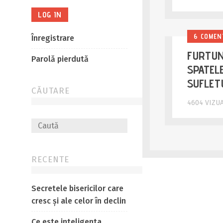
6 COMEN
Înregistrare
FURTUN
Parolă pierdută
SPATELE
SUFLET
CĂUTARE
4604 VIZU
RECENTE
Secretele bisericilor care
cresc și ale celor în declin
Ce este inteligenta