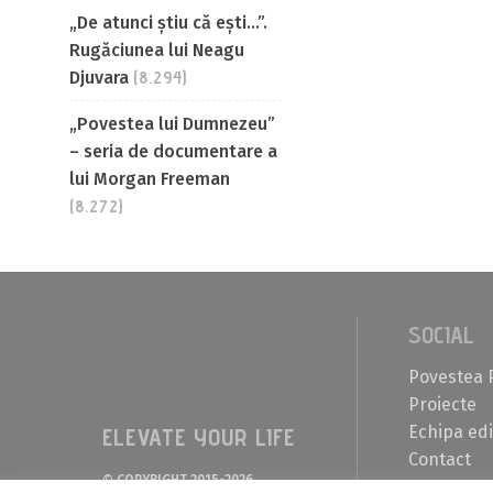
„De atunci știu că ești…”.
Rugăciunea lui Neagu
Djuvara
(8.294)
„Povestea lui Dumnezeu”
– seria de documentare a
lui Morgan Freeman
(8.272)
SOCIAL
Povestea 
Proiecte
Echipa edi
ELEVATE YOUR LIFE
Contact
© COPYRIGHT 2015-2026