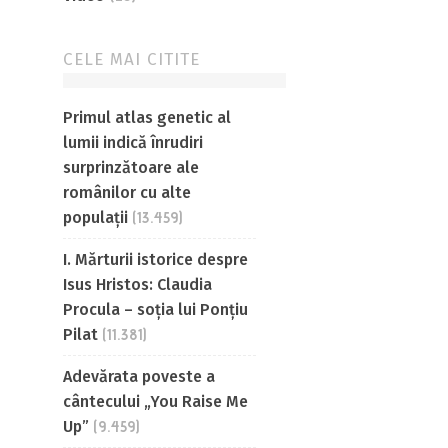
CELE MAI CITITE
Primul atlas genetic al
lumii indică înrudiri
surprinzătoare ale
românilor cu alte
populații
(13.459)
I. Mărturii istorice despre
Isus Hristos: Claudia
Procula – soția lui Ponțiu
Pilat
(11.381)
Adevărata poveste a
cântecului „You Raise Me
Up”
(9.459)