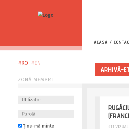
EL
ACASĂ
CONTA
#RO
#EN
ARHIVĂ-ET
ZONĂ MEMBRI
RUGĂCI
(FRANCI
Ține-mă minte
411 VIZUAL