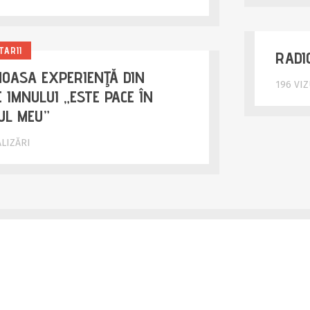
TARII
RADI
OASA EXPERIENŢĂ DIN
196 VI
 IMNULUI „ESTE PACE ÎN
UL MEU”
ALIZĂRI