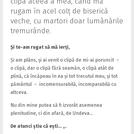
clipa aceea a mea, când mă
rugam în acel colț de biserică
veche, cu martori doar lumânările
tremurânde.
Și te-am rugat să mă ierți,
Și am plâns, și ai venit o clipă de mi-ai poruncit –
o clipă, dar o clipă fără seamăn, o clipă atât de
plină, că încăpeau în ea și tot trecutul meu, și tot
pământul – incomensurabilă, incomparabilă cu
altceva.
Nu din mine putea să fi izvorât asemenea
plenitudine, ci din afară, de Undeva…
De atunci știu că ești… „.