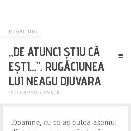
ELEVATE YOUR LIFE
RUGĂCIUNI
„DE ATUNCI ȘTIU CĂ
EȘTI…”. RUGĂCIUNEA
LUI NEAGU DJUVARA
19 IULIE 2016
/
STAN JR.
„Doamne, cu ce aș putea asemui