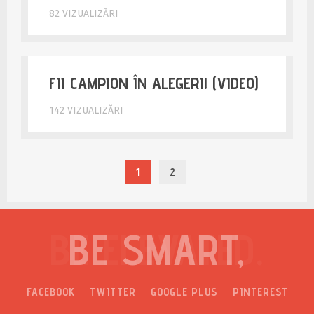
82 VIZUALIZĂRI
FII CAMPION ÎN ALEGERI! (VIDEO)
142 VIZUALIZĂRI
1
2
BE ELEVATED.
FACEBOOK
TWITTER
GOOGLE PLUS
PINTEREST