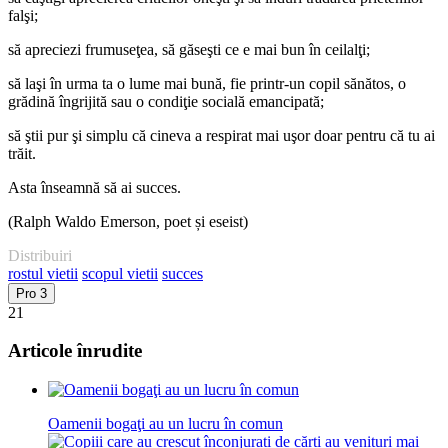
falşi;
să apreciezi frumuseţea, să găseşti ce e mai bun în ceilalţi;
să laşi în urma ta o lume mai bună, fie printr-un copil sănătos, o
grădină îngrijită sau o condiţie socială emancipată;
să ştii pur şi simplu că cineva a respirat mai uşor doar pentru că tu ai
trăit.
Asta înseamnă să ai succes.
(Ralph Waldo Emerson, poet și eseist)
Distribuiri
rostul vietii
scopul vietii
succes
Pro
3
21
Articole înrudite
Oamenii bogaţi au un lucru în comun