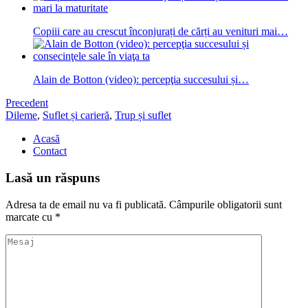
Copiii care au crescut înconjurați de cărți au venituri mai…
Alain de Botton (video): percepţia succesului și…
Precedent
Dileme
,
Suflet și carieră
,
Trup și suflet
Acasă
Contact
Lasă un răspuns
Adresa ta de email nu va fi publicată.
Câmpurile obligatorii sunt
marcate cu
*