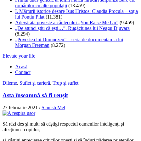
românilor cu alte populații
(13.459)
I. Mărturii istorice despre Isus Hristos: Claudia Procula – soția
lui Ponțiu Pilat
(11.381)
Adevărata poveste a cântecului „You Raise Me Up”
(9.459)
„De atunci știu că ești…”. Rugăciunea lui Neagu Djuvara
(8.294)
„Povestea lui Dumnezeu” – seria de documentare a lui
Morgan Freeman
(8.272)
Elevate your life
Acasă
Contact
Dileme
,
Suflet și carieră
,
Trup și suflet
Asta înseamnă să fi reușit
27 februarie 2021
/
Stanish Mel
Să râzi des şi mult; să câştigi respectul oamenilor inteligenţi şi
afecţiunea copiilor;
să câştigi aprecierea criticilor oneşti şi să înduri trădarea prietenilor