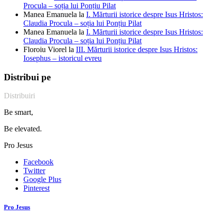
Procula – soția lui Ponțiu Pilat
Manea Emanuela
la
I. Mărturii istorice despre Isus Hristos:
Claudia Procula – soția lui Ponțiu Pilat
Manea Emanuela
la
I. Mărturii istorice despre Isus Hristos:
Claudia Procula – soția lui Ponțiu Pilat
Floroiu Viorel
la
III. Mărturii istorice despre Isus Hristos:
Iosephus – istoricul evreu
Distribui pe
Distribuiri
Be smart,
Be elevated.
Pro Jesus
Facebook
Twitter
Google Plus
Pinterest
Pro Jesus