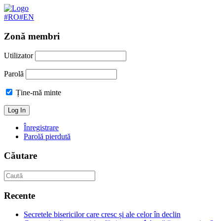
#RO
#EN
Zonă membri
Utilizator
Parolă
Ține-mă minte
Înregistrare
Parolă pierdută
Căutare
Recente
Secretele bisericilor care cresc și ale celor în declin