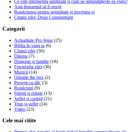
Ce este inteligenta spirituală și cum ne înbunătățește ea viața?
Asta înseamnă să fi reușit
Rugăciunea pentru seninătate și povestea ei
Citatul zilei: Dean Cunningham
Categorii
Actualitate Pro Jesus
(25)
Biblia în viaţa ta
(6)
Citatul zilei
(50)
Dileme
(7)
Dragoste și familie
(18)
Fotografia zilei
(36)
Muzică
(14)
Outside the box
(2)
Povești cu tâlc
(3)
Rugăciuni
(9)
Știință și religie
(13)
Suflet și carieră
(21)
Trup și suflet
(24)
Video
(23)
Cele mai citite
Primul atlas genetic al lumii indică înrudiri surprinzătoare ale