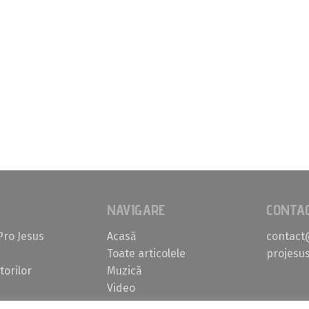
NAVIGARE
CONTA
Pro Jesus
Acasă
contact
Toate articolele
projesus
torilor
Muzică
Video