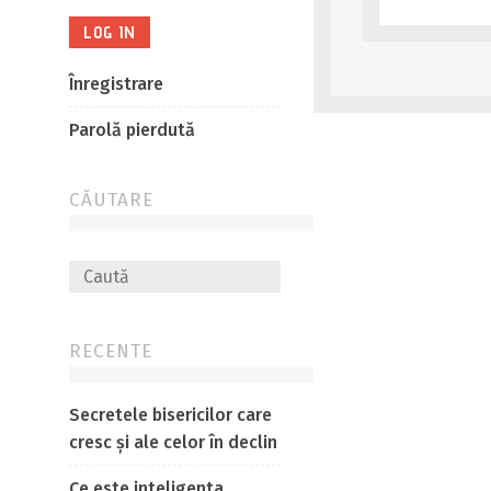
Înregistrare
Parolă pierdută
CĂUTARE
RECENTE
Secretele bisericilor care
cresc și ale celor în declin
Ce este inteligenta