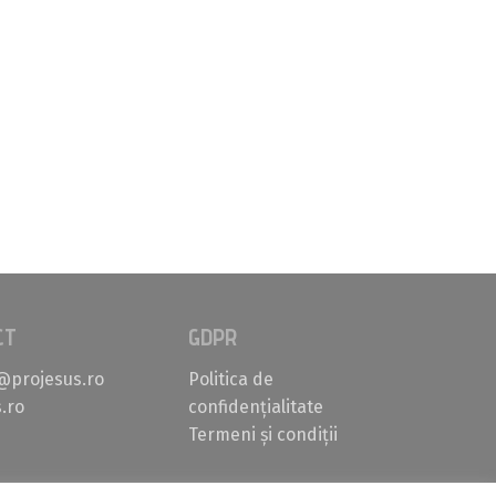
CT
GDPR
@projesus.ro
Politica de
.ro
confidențialitate
Termeni și condiții