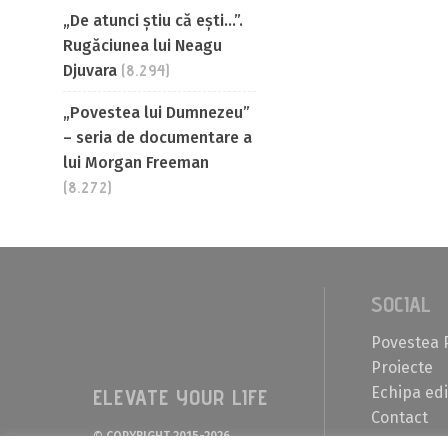
„De atunci știu că ești…”.
Rugăciunea lui Neagu
Djuvara
(8.294)
„Povestea lui Dumnezeu”
– seria de documentare a
lui Morgan Freeman
(8.272)
SOCIAL
Povestea 
Proiecte
Echipa edi
ELEVATE YOUR LIFE
Contact
© COPYRIGHT 2015-2026