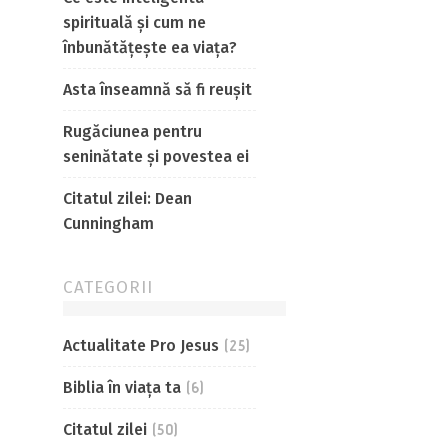
spirituală și cum ne
înbunătățește ea viața?
Asta înseamnă să fi reușit
Rugăciunea pentru
seninătate și povestea ei
Citatul zilei: Dean
Cunningham
CATEGORII
Actualitate Pro Jesus
(25)
Biblia în viaţa ta
(6)
Citatul zilei
(50)