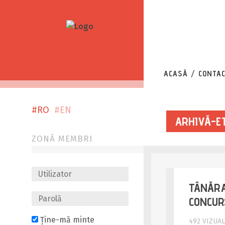
EL
ACASĂ
CONTA
#RO
#EN
ARHIVĂ-ET
ZONĂ MEMBRI
TÂNĂRA
CONCUR
Ține-mă minte
492 VIZUAL