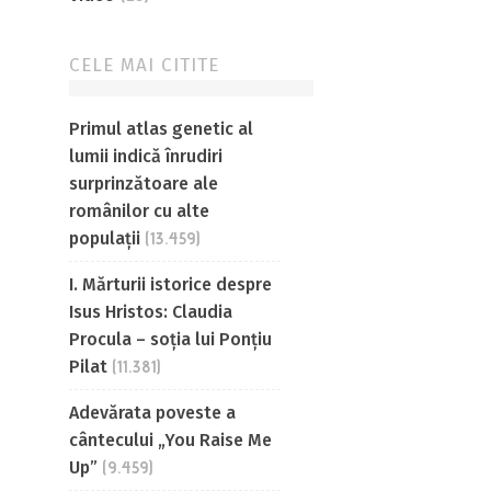
CELE MAI CITITE
Primul atlas genetic al
lumii indică înrudiri
surprinzătoare ale
românilor cu alte
populații
(13.459)
I. Mărturii istorice despre
Isus Hristos: Claudia
Procula – soția lui Ponțiu
Pilat
(11.381)
Adevărata poveste a
cântecului „You Raise Me
Up”
(9.459)