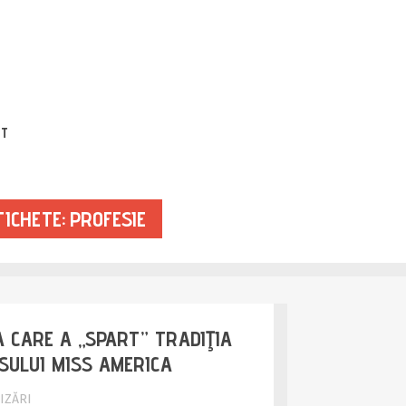
EVATE YO
CT
ICHETE: PROFESIE
 CARE A „SPART” TRADIŢIA
SULUI MISS AMERICA
IZĂRI