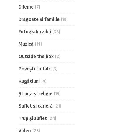
Dileme
(7)
Dragoste și familie
(18)
Fotografia zilei
(36)
Muzică
(14)
Outside the box
(2)
Povești cu tâlc
(3)
Rugăciuni
(9)
Știință și religie
(13)
Suflet și carieră
(21)
Trup și suflet
(24)
Video
(23)