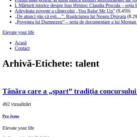
I. Mărturii istorice despre Isus Hristos: Claudia Procula – soția l
Adevărata poveste a cântecului „You Raise Me Up”
(9.459)
„De atunci știu că ești…”. Rugăciunea lui Neagu Djuvara
(8.2
„Povestea lui Dumnezeu” – seria de documentare a lui Morga
Elevate your life
Acasă
Contact
Arhivă-Etichete: talent
Tânăra care a „spart” tradiţia concursulu
492 vizualizări
Pro Jesus
Elevate your life