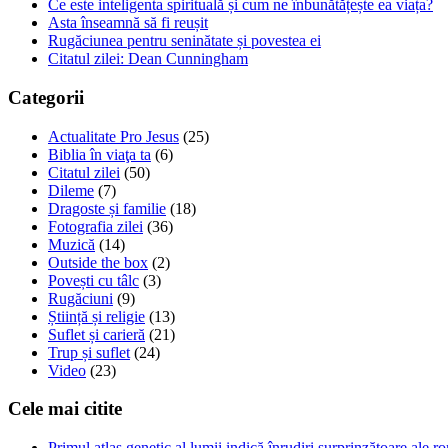
Ce este inteligenta spirituală și cum ne înbunătățește ea viața?
Asta înseamnă să fi reușit
Rugăciunea pentru seninătate și povestea ei
Citatul zilei: Dean Cunningham
Categorii
Actualitate Pro Jesus
(25)
Biblia în viaţa ta
(6)
Citatul zilei
(50)
Dileme
(7)
Dragoste și familie
(18)
Fotografia zilei
(36)
Muzică
(14)
Outside the box
(2)
Povești cu tâlc
(3)
Rugăciuni
(9)
Știință și religie
(13)
Suflet și carieră
(21)
Trup și suflet
(24)
Video
(23)
Cele mai citite
Primul atlas genetic al lumii indică înrudiri surprinzătoare ale r