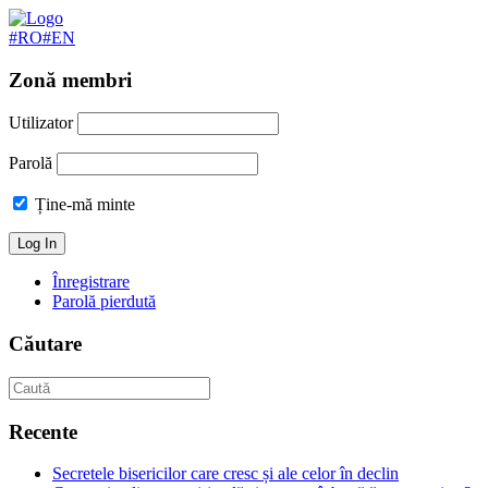
#RO
#EN
Zonă membri
Utilizator
Parolă
Ține-mă minte
Înregistrare
Parolă pierdută
Căutare
Recente
Secretele bisericilor care cresc și ale celor în declin