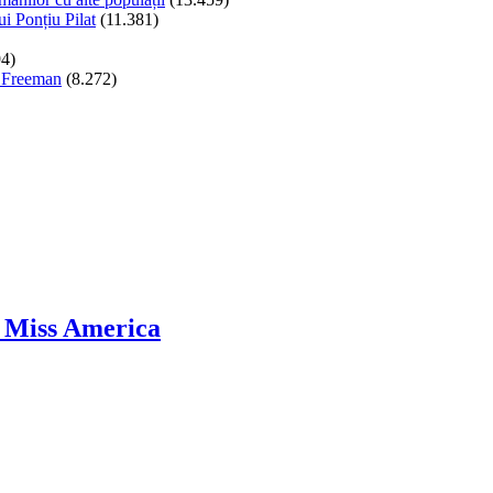
ui Ponțiu Pilat
(11.381)
94)
n Freeman
(8.272)
i Miss America