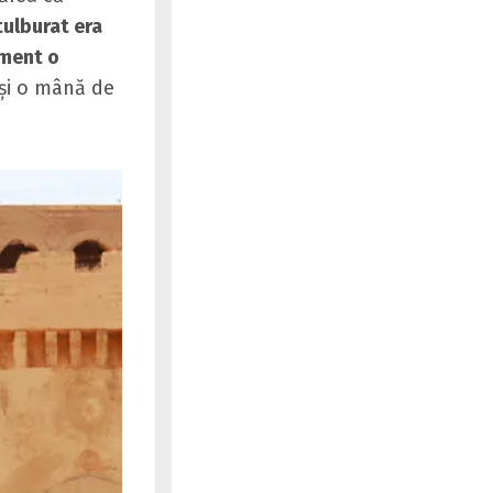
tulburat era
oment o
şi o mână de