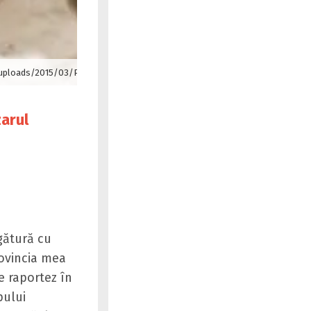
/uploads/2015/03/Pontius-Pilate.jpg
zarul
gătură cu
rovincia mea
e raportez în
pului