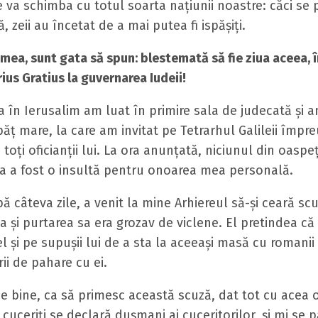
 va schimba cu totul soarta naţiunii noastre: căci se p
, zeii au încetat de a mai putea fi ispăşiţi.
 mea, sunt gata să spun: blestemată să fie ziua aceea, 
ius Gratius la guvernarea Iudeii!
 în Ierusalim am luat în primire sala de judecată şi 
ăţ mare, la care am invitat pe Tetrarhul Galileii împr
 toţi oficianţii lui. La ora anunţată, niciunul din oaspe
ta a fost o insultă pentru onoarea mea personală.
pă câteva zile, a venit la mine Arhiereul să-şi ceară scu
şi purtarea sa era grozav de viclene. El pretindea că 
el şi pe supuşii lui de a sta la aceeaşi masă cu romanii 
rii de pahare cu ei.
e bine, ca să primesc această scuză, dat tot cu acea
 cuceriți se declară duşmani ai cuceritorilor, şi mi se 