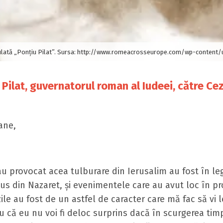
tulată „Ponțiu Pilat”. Sursa: http://www.romeacrosseurope.com/wp-content
 Pilat, guvernatorul roman al Iudeei, către Ce
ane,
au provocat acea tulburare din Ierusalim au fost în le
us din Nazaret, şi evenimentele care au avut loc în p
le au fost de un astfel de caracter care mă fac să vi l
u că eu nu voi fi deloc surprins dacă în scurgerea tim