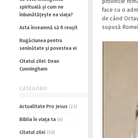
provincie roma
spirituală și cum ne
face cu o admi
înbunătățește ea viața?
de când Octav
supusă Romei
Asta înseamnă să fi reușit
Rugăciunea pentru
seninătate și povestea ei
Citatul zilei: Dean
Cunningham
CATEGORII
Actualitate Pro Jesus
(25)
Biblia în viaţa ta
(6)
Citatul zilei
(50)