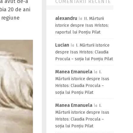
 a avut de-a
COMENTARII RECENTE
bia 20 de ani
 regiune
alexandru
la
II. Mărturii
istorice despre Isus Hristos:
raportul lui Ponțiu Pilat
Lucian
la
I. Mărturii istorice
despre Isus Hristos: Claudia
Procula – soția lui Ponțiu Pilat
Manea Emanuela
la
I.
Mărturii istorice despre Isus
Hristos: Claudia Procula –
soția lui Ponțiu Pilat
Manea Emanuela
la
I.
Mărturii istorice despre Isus
Hristos: Claudia Procula –
soția lui Ponțiu Pilat