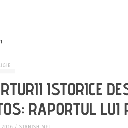
EVATE YO
CT
LIGIE
ĂRTURII ISTORICE D
TOS: RAPORTUL LUI 
 2016
/
STANISH MEL