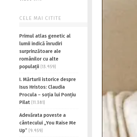
CELE MAI CITITE
Primul atlas genetic al
lumii indică înrudiri
surprinzătoare ale
românilor cu alte
populații
(13.459)
I. Mărturii istorice despre
Isus Hristos: Claudia
Procula – soția lui Ponțiu
Pilat
(11.381)
Adevărata poveste a
cântecului „You Raise Me
Up”
(9.459)