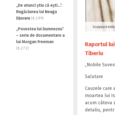
„De atunci știu că ești…”.
Rugăciunea lui Neagu
Djuvara
(8.294)
Sculptură inti
„Povestea lui Dumnezeu”
– seria de documentare a
lui Morgan Freeman
Raportul lui
(8.272)
Tiberiu
„Nobile Suver
Salutare
Cauzele care 
moartea lui Is
acum câteva zi
detaliu, pentr