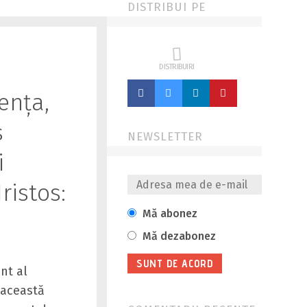
DISTRIBUI PE
DISTRIBUIRI
ența,
s
NEWSLETTER
i
ristos:
Mă abonez
Mă dezabonez
nt al
 această