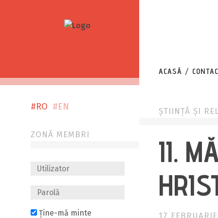
EL
ACASĂ
CONTA
#RO
#EN
ȘTIINȚĂ ȘI RE
ZONĂ MEMBRI
II. M
HRIS
Ține-mă minte
17 FEBRUARIE