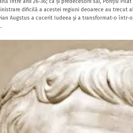
nă între anii 26-36; ca și predecesorii săi, Ponțiu Pilat
nistrare dificilă a acestei regiuni deoarece au trecut a
ian Augstus a cucerit Iudeea și a transformat-o într-o
.