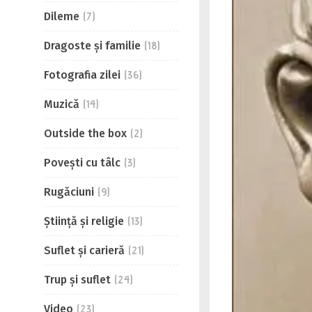
Dileme
(7)
Dragoste și familie
(18)
Fotografia zilei
(36)
Muzică
(14)
Outside the box
(2)
Povești cu tâlc
(3)
Rugăciuni
(9)
Știință și religie
(13)
Suflet și carieră
(21)
Trup și suflet
(24)
Video
(23)