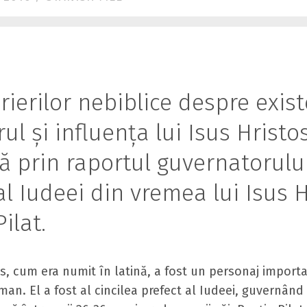
rierilor nebiblice despre exist
ul și influența lui Isus Hristo
ă prin raportul guvernatorulu
l Iudeei din vremea lui Isus H
ilat.
s, cum era numit în latină, a fost un personaj importa
an. El a fost al cincilea prefect al Iudeei, guvernând