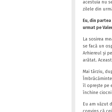
acestuia nu se
zilele din urmă
Eu, din partea
urmat pe Valer
La sosirea mea
se facă un osp
Arhiereul şi pe
arătat. Aceas
Mai târziu, du
Îmbrăcămintea 
îl opreşte pe 
închine ciocni
Eu am văzut d
convins că cei