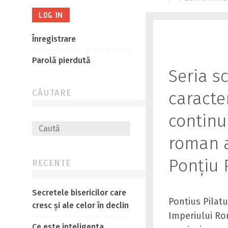
Înregistrare
Parolă pierdută
Seria sc
CĂUTARE
caracter
continu
roman a
Ponțiu P
RECENTE
Secretele bisericilor care
Pontius Pilatu
cresc și ale celor în declin
Imperiului Rom
Ce este inteligenta