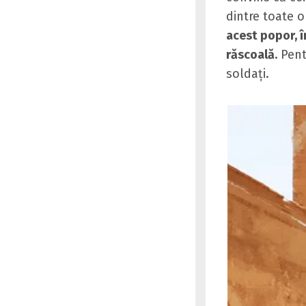
dintre toate o
acest popor, î
răscoală.
Pent
soldaţi.