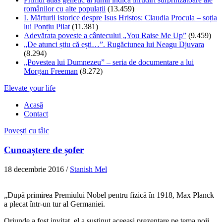
românilor cu alte populații
(13.459)
I. Mărturii istorice despre Isus Hristos: Claudia Procula – soția
lui Ponțiu Pilat
(11.381)
Adevărata poveste a cântecului „You Raise Me Up”
(9.459)
„De atunci știu că ești…”. Rugăciunea lui Neagu Djuvara
(8.294)
„Povestea lui Dumnezeu” – seria de documentare a lui
Morgan Freeman
(8.272)
Elevate your life
Acasă
Contact
Povești cu tâlc
Cunoaștere de șofer
18 decembrie 2016
/
Stanish Mel
„După primirea Premiului Nobel pentru fizică în 1918, Max Planck
a plecat într-un tur al Germaniei.
Oriunde a fost invitat, el a susținut aceeași prezentare pe tema noii