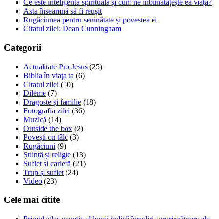
Ce este inteligenta spirituală și cum ne înbunătățește ea viața?
Asta înseamnă să fi reușit
Rugăciunea pentru seninătate și povestea ei
Citatul zilei: Dean Cunningham
Categorii
Actualitate Pro Jesus
(25)
Biblia în viaţa ta
(6)
Citatul zilei
(50)
Dileme
(7)
Dragoste și familie
(18)
Fotografia zilei
(36)
Muzică
(14)
Outside the box
(2)
Povești cu tâlc
(3)
Rugăciuni
(9)
Știință și religie
(13)
Suflet și carieră
(21)
Trup și suflet
(24)
Video
(23)
Cele mai citite
Primul atlas genetic al lumii indică înrudiri surprinzătoare ale