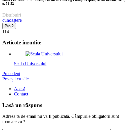
p. 51-52
Distribuiri
cunoaştere
Pro
2
114
Articole înrudite
Scala Universului
Precedent
Povești cu tâlc
Acasă
Contact
Lasă un răspuns
Adresa ta de email nu va fi publicată.
Câmpurile obligatorii sunt
marcate cu
*