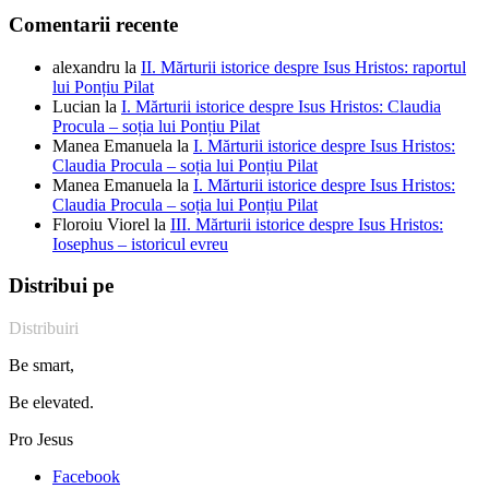
Comentarii recente
alexandru
la
II. Mărturii istorice despre Isus Hristos: raportul
lui Ponțiu Pilat
Lucian
la
I. Mărturii istorice despre Isus Hristos: Claudia
Procula – soția lui Ponțiu Pilat
Manea Emanuela
la
I. Mărturii istorice despre Isus Hristos:
Claudia Procula – soția lui Ponțiu Pilat
Manea Emanuela
la
I. Mărturii istorice despre Isus Hristos:
Claudia Procula – soția lui Ponțiu Pilat
Floroiu Viorel
la
III. Mărturii istorice despre Isus Hristos:
Iosephus – istoricul evreu
Distribui pe
Distribuiri
Be smart,
Be elevated.
Pro Jesus
Facebook