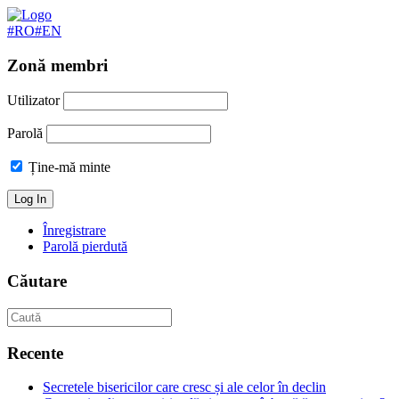
#RO
#EN
Zonă membri
Utilizator
Parolă
Ține-mă minte
Înregistrare
Parolă pierdută
Căutare
Recente
Secretele bisericilor care cresc și ale celor în declin