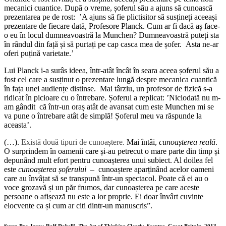
mecanici cuantice. După o vreme, șoferul său a ajuns să cunoască
prezentarea pe de rost: ’A ajuns să fie plictisitor să susțineți aceeași
prezentare de fiecare dată, Profesore Planck. Cum ar fi dacă aș face-
o eu în locul dumneavoastră la Munchen? Dumneavoastră puteți sta
în rândul din față și să purtați pe cap casca mea de șofer. Asta ne-ar
oferi puțină varietate.’
Lui Planck i-a surâs ideea, într-atât încât în seara aceea șoferul său a
fost cel care a susținut o prezentare lungă despre mecanica cuantică
în fața unei audiențe distinse. Mai târziu, un profesor de fizică s-a
ridicat în picioare cu o întrebare. Șoferul a replicat: ’Niciodată nu m-
am gândit că într-un oraș atât de avansat cum este Munchen mi se
va pune o întrebare atât de simplă! Șoferul meu va răspunde la
aceasta’.
(…).
Există două tipuri de cunoaștere.
Mai întâi,
cunoașterea reală
.
O surprindem în oamenii care și-au petrecut o mare parte din timp și
depunând mult efort pentru cunoașterea unui subiect. Al doilea fel
este
cunoașterea șoferului
– cunoaștere aparținând acelor oameni
care au învâțat să se transpună într-un spectacol. Poate că ei au o
voce grozavă și un păr frumos, dar cunoașterea pe care aceste
persoane o afișează nu este a lor proprie. Ei doar învârt cuvinte
elocvente ca și cum ar citi dintr-un manuscris”.
Sursa Pro Jesus: Rolf Dobelli,
The Art of Thinking Clearly
, Sceptre, Great Britain, 2013,