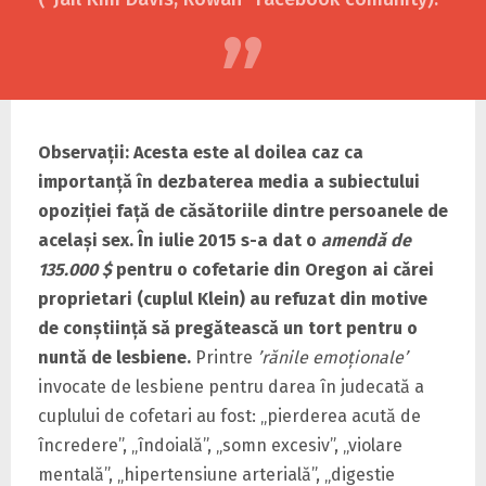
Observaţii:
Acesta este al doilea caz ca
importanţă în dezbaterea media a subiectului
opoziţiei faţă de căsătoriile dintre persoanele de
acelaşi sex. În iulie 2015 s-a dat o
amendă de
135.000 $
pentru o cofetarie din Oregon ai cărei
proprietari (cuplul Klein) au refuzat din motive
de conştiinţă să pregătească un tort pentru o
nuntă de lesbiene.
Printre
’rănile emoţionale’
invocate de lesbiene pentru darea în judecată a
cuplului de cofetari au fost: „pierderea acută de
încredere”, „îndoială”, „somn excesiv”, „violare
mentală”, „hipertensiune arterială”, „digestie