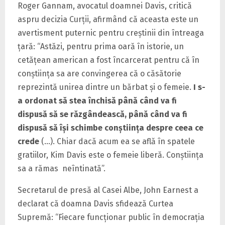
Roger Gannam, avocatul doamnei Davis, critică
aspru decizia Curţii, afirmând că aceasta este un
avertisment puternic pentru creştinii din întreaga
ţară: “Astăzi, pentru prima oară în istorie, un
cetăţean american a fost încarcerat pentru că în
conştiinţa sa are convingerea că o căsătorie
reprezintă unirea dintre un bărbat şi o femeie.
I s-
a ordonat să stea închisă până când va fi
dispusă să se răzgândească, până când va fi
dispusă să îşi schimbe conştiinţa despre ceea ce
crede
(…). Chiar dacă acum ea se află în spatele
gratiilor, Kim Davis este o femeie liberă. Conştiinţa
sa a rămas neîntinată”.
Secretarul de presă al Casei Albe, John Earnest a
declarat că doamna Davis sfidează Curtea
Supremă: “Fiecare funcţionar public în democraţia