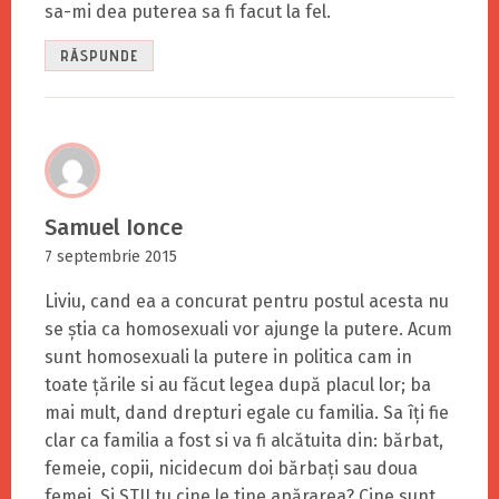
sa-mi dea puterea sa fi facut la fel.
RĂSPUNDE
Samuel Ionce
7 septembrie 2015
Liviu, cand ea a concurat pentru postul acesta nu
se știa ca homosexuali vor ajunge la putere. Acum
sunt homosexuali la putere in politica cam in
toate țările si au făcut legea după placul lor; ba
mai mult, dand drepturi egale cu familia. Sa îți fie
clar ca familia a fost si va fi alcătuita din: bărbat,
femeie, copii, nicidecum doi bărbați sau doua
femei. Si STII tu cine le tine apărarea? Cine sunt