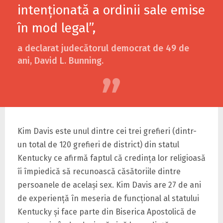
intenționată a ordinii sale emise
în mod legal”,
a declarat judecătorul democrat de 49 de
ani, David L. Bunning.
Kim Davis este unul dintre cei trei grefieri (dintr-
un total de 120 grefieri de district) din statul
Kentucky ce afirmă faptul că credinţa lor religioasă
îi împiedică să recunoască căsătoriile dintre
persoanele de acelaşi sex. Kim Davis are 27 de ani
de experienţă în meseria de funcţional al statului
Kentucky şi face parte din Biserica Apostolică de