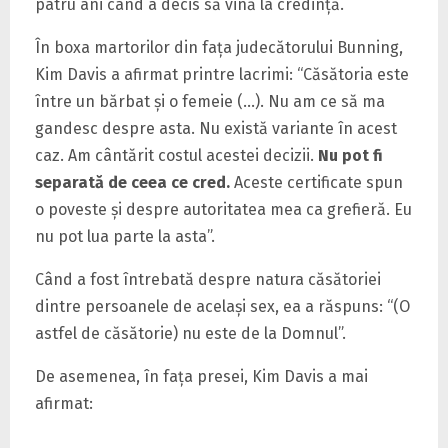
patru ani când a decis să vină la credinţă.
În boxa martorilor din faţa judecătorului Bunning,
Kim Davis a afirmat printre lacrimi: “Căsătoria este
între un bărbat şi o femeie (…). Nu am ce să ma
gandesc despre asta. Nu există variante în acest
caz. Am cântărit costul acestei decizii.
Nu pot fi
separată de ceea ce cred.
Aceste certificate spun
o poveste şi despre autoritatea mea ca grefieră. Eu
nu pot lua parte la asta”.
Când a fost întrebată despre natura căsătoriei
dintre persoanele de acelaşi sex, ea a răspuns: “(O
astfel de căsătorie) nu este de la Domnul”.
De asemenea, în faţa presei, Kim Davis a mai
afirmat: