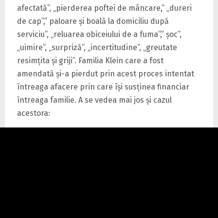
afectată”, „pierderea poftei de mâncare,” „dureri
de cap”,” paloare și boală la domiciliu după
serviciu”, „reluarea obiceiului de a fuma”,” șoc”,
„uimire”, „surpriză”, „incertitudine”, „greutate
resimţita şi griji”. Familia Klein care a fost
amendată şi-a pierdut prin acest proces intentat
întreaga afacere prin care îşi susţinea financiar
întreaga familie. A se vedea mai jos şi cazul
acestora: