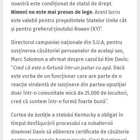
noastră este condiţionat de statul de drept.
Nimeni nu este mai presus de lege.
Acest lucru
este valabil pentru preşedintele Statelor Unite cât
şi pentru grefierul ţinutului Rowan (KY)”.
Directorul campaniei naţionale din S.U.A, pentru
susţinerea căsătoriei persoanelor de acelaşi sex,
Marc Solomon a afirmat despre cazul lui Kim Davis:
“
Cred că este o furtună într-un pahar cu apă
. Dacă
este vorba de un funcţionar care are parte de o
reacţie virulentă de susţinere din partea opoziţiei
doar într-o comunitate mică de 25.000 de locuitori,
cred că suntem într-o formă foarte bună”.
Curtea de Justiţie a statului Kentucky a obligat în
timpul desfăşurării procesului ca subalternii
doamnei Davis să elibereze certificate de căsătorie