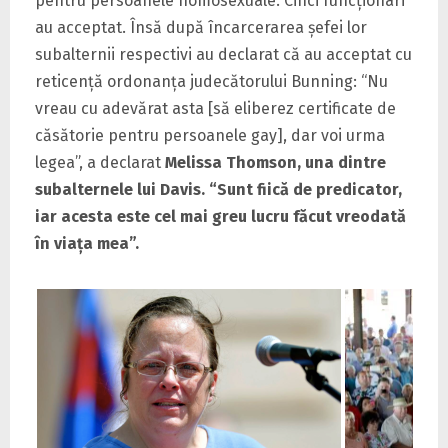
pentru persoanele homosexuale. Cinci funcţionari
au acceptat. Însă după încarcerarea şefei lor
subalternii respectivi au declarat că au acceptat cu
reticenţă ordonanţa judecătorului Bunning: “Nu
vreau cu adevărat asta [să eliberez certificate de
căsătorie pentru persoanele gay], dar voi urma
legea”, a declarat
Melissa Thomson, una dintre
subalternele lui Davis. “Sunt fiică de predicator,
iar acesta este cel mai greu lucru făcut vreodată
în viaţa mea”.