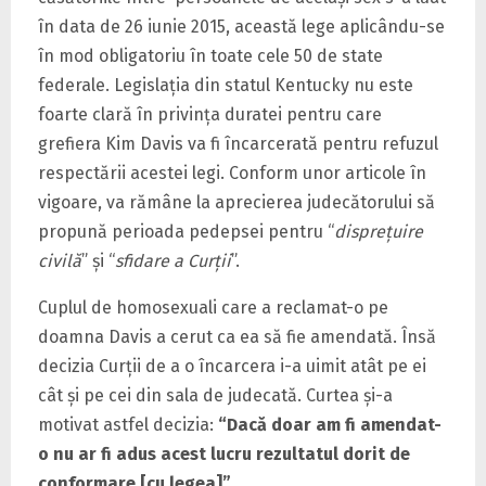
în data de 26 iunie 2015, această lege aplicându-se
în mod obligatoriu în toate cele 50 de state
federale. Legislaţia din statul Kentucky nu este
foarte clară în privinţa duratei pentru care
grefiera Kim Davis va fi încarcerată pentru refuzul
respectării acestei legi. Conform unor articole în
vigoare, va rămâne la aprecierea judecătorului să
propună perioada pedepsei pentru “
dispreţuire
civilă
” şi “
sfidare a Curţii
”.
Cuplul de homosexuali care a reclamat-o pe
doamna Davis a cerut ca ea să fie amendată. Însă
decizia Curţii de a o încarcera i-a uimit atât pe ei
cât şi pe cei din sala de judecată. Curtea şi-a
motivat astfel decizia:
“Dacă doar am fi amendat-
o nu ar fi adus acest lucru rezultatul dorit de
conformare [cu legea]”.