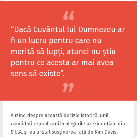
“Dacă Cuvântul lui Dumnezeu ar
fi un lucru pentru care nu
merită să lupţi, atunci nu ştiu
pentru ce acesta ar mai avea
sens să existe”.
Auzind despre această decizie istorică, unii
candidaţi republicani la alegerile prezidenţiale din
S.U.A. şi-au arătat susţinerea faţă de Kim Davis,