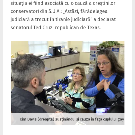
situaţia ei fiind asociată cu o cauză a creştinilor
conservatori din S.U.A.: „Astăzi, fărădelegea
judiciară a trecut în tiranie judiciară” a declarat
senatorul Ted Cruz, republican de Texas.
Kim Davis (dreapta) susţinându-şi cauza în faţa cuplului gay care a dat-o în judecată