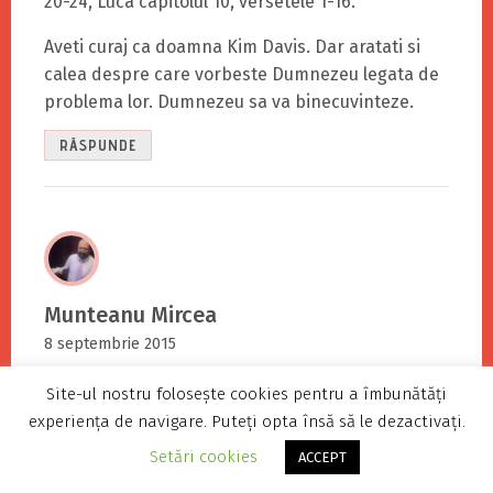
20-24, Luca capitolul 10, versetele 1-16.
Aveti curaj ca doamna Kim Davis. Dar aratati si
calea despre care vorbeste Dumnezeu legata de
problema lor. Dumnezeu sa va binecuvinteze.
RĂSPUNDE
Munteanu Mircea
8 septembrie 2015
Din pacate, doamna notar greseste. Nu i s-a
Site-ul nostru folosește cookies pentru a îmbunătăți
cerut un act religios, ci un act civil. Era -este-
experiența de navigare. Puteți opta însă să le dezactivați.
obligata sa-l dea. Daca refuza, e vorba de
Setări cookies
ACCEPT
sfidarea Curtii, nerespectarea drepturilor