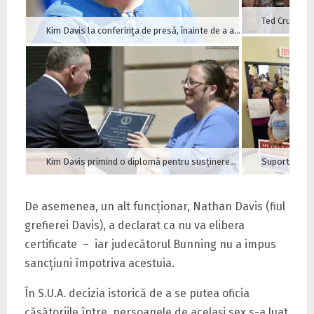
Kim Davis la conferinţa de presă, înainte de a afla de decizia Curţii
Kim Davis primind o diplomă pentru susţinerea libertăţii religioase
Suporterii lu
De asemenea, un alt funcţionar, Nathan Davis (fiul
grefierei Davis), a declarat ca nu va elibera
certificate – iar judecătorul Bunning nu a impus
sancţiuni împotriva acestuia.
În S.U.A. decizia istorică de a se putea oficia
căsătoriile între persoanele de acelaşi sex s-a luat