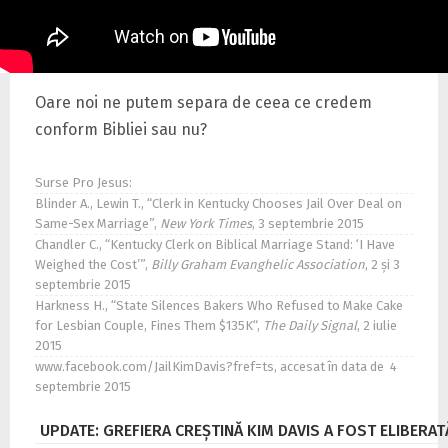
Oare noi ne putem separa de ceea ce credem
conform Bibliei sau nu?
Surse Pro Jesus:
Blinder A., Lewin T., “Clerk in Kentucky Chooses Jail Over Deal on
Same-Sex Marriage”,
New York Times
, 3 septembrie 2015
Chandler C., “Kentucky Clerk on Biblical Marriage Stand: ‘I Have
Weighed the Cost’”,
Billy Graham Evanghelic Association
, 2 şi 3
septembrie 2015
Harkness H., “State Silences Bakers Who Refused to Make Cake
for Lesbian Couple, Fines Them $135K“,
The Daily Signal
, 2 iulie
2015
www.facebook.com/JailKimDavis?fref=ts
, accesat în data de 4
septembrie 2015
UPDATE: GREFIERA CREŞTINĂ KIM DAVIS A FOST ELIBERAT